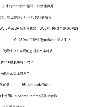
加速Python的for循环，让性能飙升！
式，能让你减少1000行代码的编写
ordPress网站图片格式：WebP、PNG与JPG/JPEG
景
JSDoc 可替代 TypeScript 的方案？
使用纯CSS实现动态渐变文本特效
解ES6模版字符串吗？
iv是怎么实现的呢？
数学函数
js中static的使用
js中使用URLSearchParams获取url参数