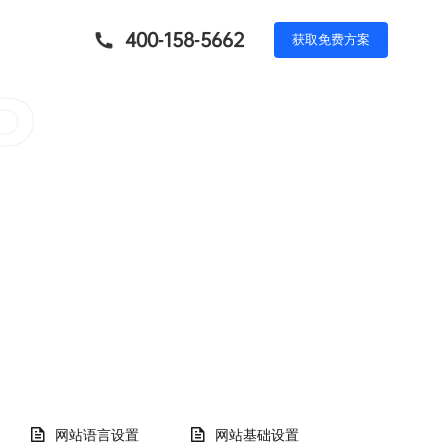
400-158-5662
获
取
免
费
方
案
P
网站语言设置
网站基础设置