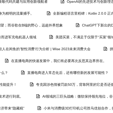
幕，致敬代码共建与应用创新领航者
OpenAI的先进技术与创新理
身为精明的流量捕手。
全新编程语言里程碑：Kotlin 2.0.
I期望；而谷歌在B端的野心，远超外界想象
ChatGPT下新出
转而进军充电机器人领域
美团买菜，不满足于仅限于“买菜”领
鱼的‘智性消费’行为分析 | Wise 2023未来消费大会
在直播电商的快速发展中，我们有必要再次反思其边界所在。
什么？
直播电商进入常态化后，还有哪些新的发展可能性？
的性能提升！
夸克因涉色情被罚款50万，背靠阿里的它是否还值
技术进行到底。
AI领域的三巨头战略：微软保持领先地位，
济带来“隐藏税”
小米与消费级3D打印机公司胜马优创合作，