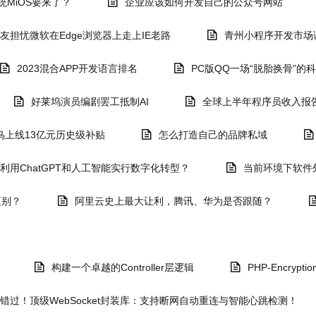
统MiOS要来了？
企业应该如何开发自己的公众号网站
友担忧微软在Edge浏览器上走上IE老路
青州小程序开发市场
2023混合APP开发语言排名
PC版QQ一场“脱胎换骨”的
好莱坞演员编剧罢工抵制AI
全球上半年程序员收入报告
鸟上线13亿元历史级补贴
怎么打造自己的品牌私域
利用ChatGPT和人工智能实行数字化转型？
当前环境下软件
区别？
阿里云史上最大让利，腾讯、华为是否跟随？
构建一个卓越的Controller层逻辑
PHP-Encryp
错过！顶级WebSocket封装库：支持断网自动重连与智能心跳检测！