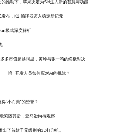
念的推动下，苹果决定为Siri注入新的智慧与功能
0 正式发布，K2 编译器迈入稳定新纪元
的Dan模式深度解析
域。
拼多多市值超越阿里，黄峥与张一鸣的终极对决
开发人员如何应对AI的挑战？
得“小而美”的赞誉？
谷歌紧随其后，亚马逊尚待观察
推出了首款千元级别的3D打印机。