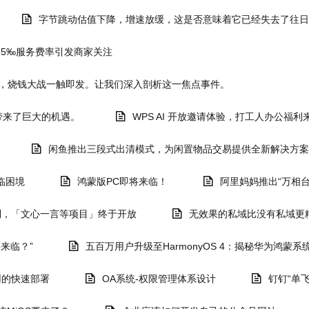
字节跳动估值下降，增速放缓，这是否意味着它已经失去了往日
，5‰服务费率引发商家关注
必然，烧钱大战一触即发。让我们深入剖析这一焦点事件。
带来了巨大的机遇。
WPS AI 开放邀请体验，打工人办公福利
闲鱼推出三段式出清模式，为闲置物品交易提供全新解决方案
临困境
鸿蒙版PC即将来临！
阿里妈妈推出“万相台
列，「文心一言等项目」终于开放
无效果的私域比没有私域更
来临？”
五百万用户升级至HarmonyOS 4：揭秘华为鸿蒙
应用的快速部署
OA系统-权限管理体系设计
钉钉“单