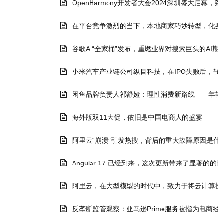
OpenHarmony开发者大会2024深圳盛大启
在平台竞争激烈的当下，本地商家巧妙转型，化
谷歌AI“全家桶”发布，重燃业界对搜索巨头的A
小米汽车产业链公司纵目科技，在IPO失败后，
闲鱼品牌负责人祁舒娅：理性消费新路线——年轻人在闲
海外版双11大促，依旧是中国电商人的盛宴
阿里云“崩溃”引发热搜，背后的重大故障原因是
Angular 17 已经到来，这次更新带来了显著的
阿里云，在大型模型的时代中，致力于将云计算
反垄断监管观察：亚马逊Prime服务被指为电商经