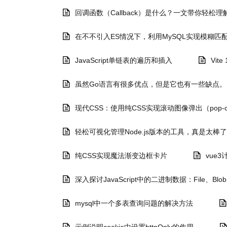
回调函数（Callback）是什么？一文带你轻松
在不不引入ES情况下，利用MySQL实现模糊匹
JavaScript单链表的遍历和插入
Vi
虽然Go语言有很多优点，但是它也有一些缺点。
现代CSS：使用纯CSS实现滚动图像弹出（pop-o
轻松可视化管理Node.js版本的工具，真是太棒
纯CSS实现魔法渐变边框卡片
vue3
深入探讨JavaScript中的二进制数据：File、Blob、F
mysql中一个多表查询问题的解决方法