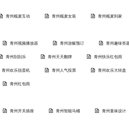
青州糯麦互动
青州糯麦女装
青州糯麦到家
青州视频播放器
青州游艇预订
青州趣味答
青州刮刮乐
青州天天翻牌
青州快乐红包雨
青州欢乐扭蛋机
青州人气投票
青州欢乐大转盘
青州红包雨
青州开关插座
青州智能马桶
青州童袜设计