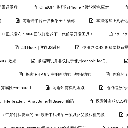
理解回调函数
ChatGPT将登陆iPhone？微软紧急应对
配
前端跨平台开发框架全面概览
掌握这些正则表达
te 1.0 正式发布：Vue 团队打造的下一代前端开发工具！
谈一谈W
JS Hook | 逆向JS系列
使用纯 CSS 创建网格背
ut）效果
前端调试并非仅限于使用console.log()。
了！
探索 PHP 8.3 中的新功能与增强功能
你真的了
计算属性computed
前端如何实现埋点
拖拽缩放的d
ileReader、ArrayBuffer和Base64编码
探索神奇的CSS
js中如何从复杂的tree数据中找出某一项以及父级和祖先级