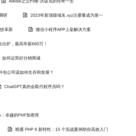
Adobe之父约翰·沃诺克的传奇一生
调研
2023年新顶级域名.xyz注册量成为第一
科技革新
微信小程序APP上架解决方案
出炉，最高年薪660万！
如何运营好分销商城
外包公司该如何生存和发展？
ChatGPT真的会取代程序员吗？
tion：卓越的PHP加密库
精通 PHP 8 新特性：15 个实战案例助你高效入门