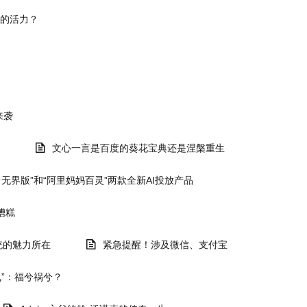
的活力？
来袭
文心一言是百度的葵花宝典还是涅槃重生
无界版”和“阿里妈妈百灵”两款全新AI投放产品
糟糕
系统的魅力所在
紧急提醒！涉及微信、支付宝
飞”：福兮祸兮？