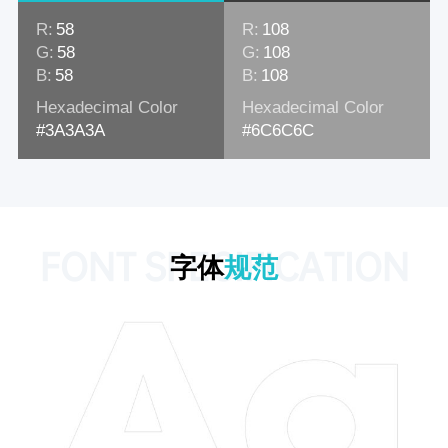
R:
58
R:
108
G:
58
G:
108
B:
58
B:
108
Hexadecimal Color
Hexadecimal Color
#3A3A3A
#6C6C6C
FONT SPECIFICATION
字体
规范